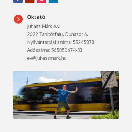
Oktató

Juhász Márk e.v.
2022 Tahitótfalu, Dunasor 6.
Nyilvántartási száma: 55245878
Adószáma: 56585067-1-33
ev@juhaszmark.hu