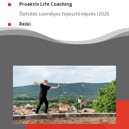
^
Proaktív Life Coaching
Életviteli személyes fejlesztő képzés (2021)
^
Reiki