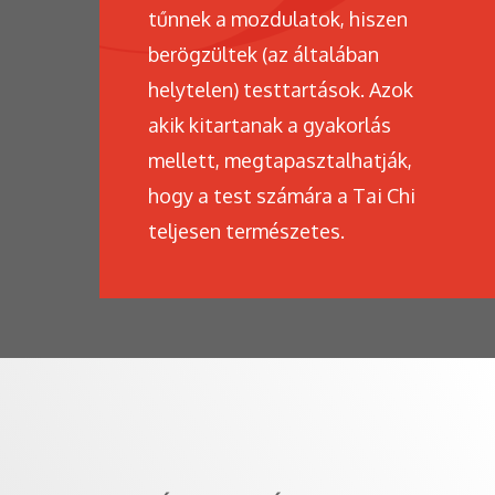
tűnnek a mozdulatok, hiszen
berögzültek (az általában
helytelen) testtartások. Azok
akik kitartanak a gyakorlás
mellett, megtapasztalhatják,
hogy a test számára a Tai Chi
teljesen természetes.