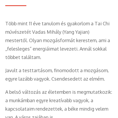
Több mint 11 éve tanulom és gyakorlom a Tai Chi
művészetét Vadas Mihály (Yang Yajian)
mestertől. Olyan mozgásformát kerestem, ami a
„felesleges” energiáimat levezeti. Annál sokkal
többet találtam.
Javult a testtartásom, finomodott a mozgásom,
egyre lazább vagyok. Csendesedett az elmém.
A belső változás az életemben is megmutatkozik:
a munkámban egyre kreatívabb vagyok, a
kapcsolataim rendezettek, a béke mindig velem
van. A város zajában is.