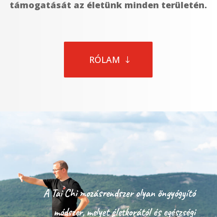
támogatását az életünk minden területén.
RÓLAM
A Tai Chi mozásrendszer olyan öngyógyító
módszer, melyet életkorától és egészségi